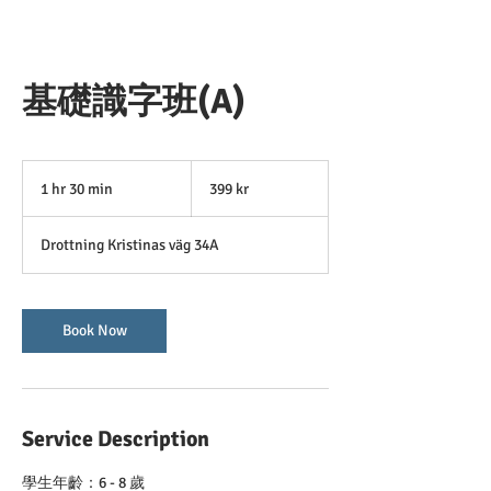
基礎識字班(A)
399
svenska
1 hr 30 min
1
399 kr
kronor
h
3
Drottning Kristinas väg 34A
0
m
i
n
Book Now
Service Description
學生年齡：6 - 8 歲