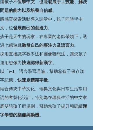
讓孩子不但
學中文
，也能
發展手工技能、解決
問題的能力以及培養自信感
。
將感官探索活動導入課堂中，孩子同時學中
文，也
發展自己的創造力
。
孩子是天生的玩家，在專業的老師帶領下，透
過七感遊戲
激發自己的專注力及語言力
。
採用直接識字教學法和圖像聯想法，讓您孩子
運用想像力
快速認得新漢字
。
以「i+1」語言學習理論，幫助您孩子保存漢
字記憶，
快速累積識字量
。
結合傳統中華文化、瑞典文化與日常生活常用
詞的客製化設計，特別為在瑞典生活的中文家
庭雙語孩子所規劃，幫助您孩子提升和延續
漢
字學習的樂趣與動機
​。