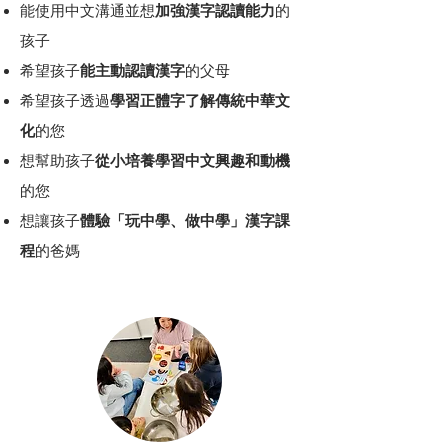
能使用中文溝通並想
加強漢字認讀能力
的
孩子
希望孩子
能
主動認讀漢字
的父母
希望孩子透過
學習正體字了解傳統中華文
化
的您
想幫助孩子
從小培養學習中文興趣和動機
的您
想讓孩子
體驗「玩中學、做中學」漢字課
程
的爸媽