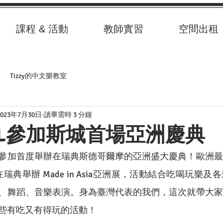
課程 & 活動
教師實習
空間出租
Tizzy的中文樂教室
2023年7月30日
讀畢需時 3 分鐘
ML參加斯城首場亞洲慶典
參加首度舉辦在瑞典斯德哥爾摩的亞洲盛大慶典！歐洲最
首次在瑞典舉辦 Made in Asia亞洲展，活動結合吃喝玩樂
、舞蹈、音樂表演。身為臺灣代表的我們，這次就帶大家
些有吃又有得玩的活動！