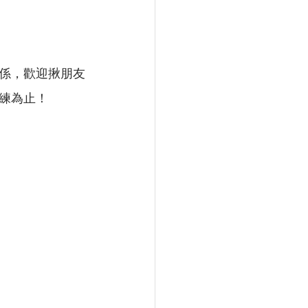
係，歡迎揪朋友
練為止！