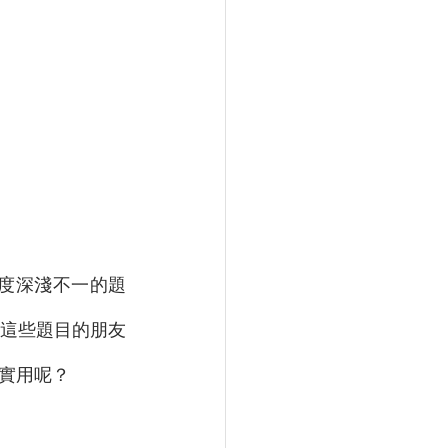
）
度深淺不一的題
這些題目的朋友
實用呢？