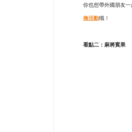
你也想帶外國朋友一
換活動
哦！
看點二：麻將賓果