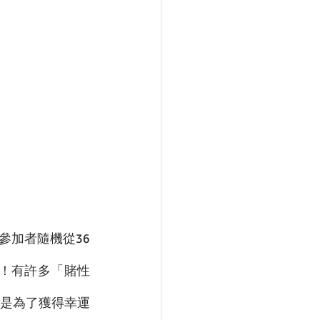
）
參加者隨機從36
功！有許多「賭性
是為了獲得幸運