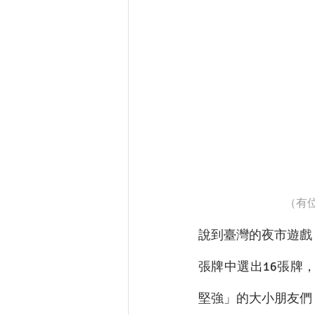
（有
說到臺灣的夜市遊戲
張牌中選出16張牌
堅強」的大小朋友們