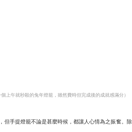
一個上午就秒殺的兔年燈籠，雖然費時但完成後的成就感滿分）
，但手提燈籠不論是甚麼時候，都讓人心情為之振奮。除