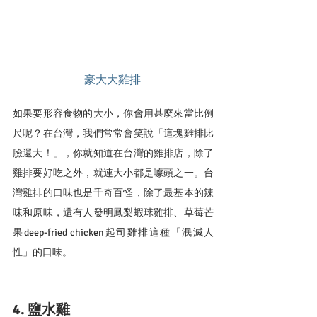
豪大大雞排
如果要形容食物的大小，你會用甚麼來當比例
尺呢？在台灣，我們常常會笑說「這塊雞排比
臉還大！」，你就知道在台灣的雞排店，除了
雞排要好吃之外，就連大小都是噱頭之一。台
灣雞排的口味也是千奇百怪，除了最基本的辣
味和原味，還有人發明鳳梨蝦球雞排、草莓芒
果deep-fried chicken起司雞排這種「泯滅人
性」的口味。
4. 鹽水雞