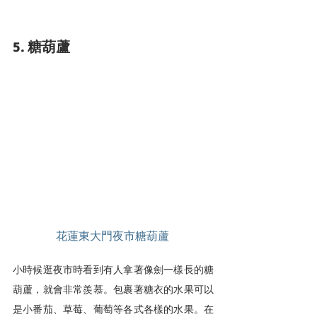
5. 糖葫蘆
花蓮東大門夜市糖葫蘆
小時候逛夜市時看到有人拿著像劍一樣長的糖
葫蘆，就會非常羨慕。包裹著糖衣的水果可以
是小番茄、草莓、葡萄等各式各樣的水果。在