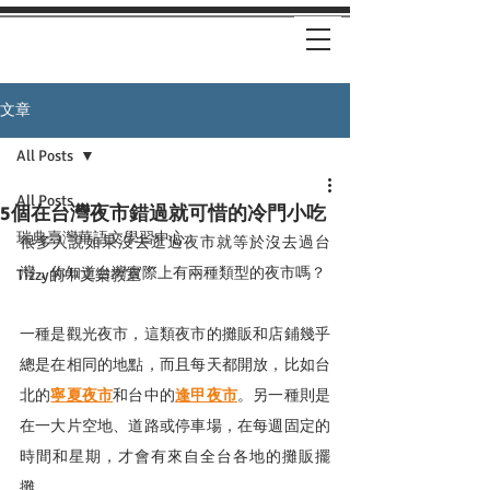
文章
All Posts
All Posts
5個在台灣夜市錯過就可惜的冷門小吃
瑞典臺灣華語文學習中心
很多人說如果沒去逛過夜市就等於沒去過台
灣，你知道台灣實際上有兩種類型的夜市嗎？
Tizzy的中文樂教室
一種是觀光夜市，這類夜市的攤販和店鋪幾乎
總是在相同的地點，而且每天都開放，比如台
北的
寧夏夜市
和台中的
逢甲夜市
。另一種則是
在一大片空地、道路或停車場，在每週固定的
時間和星期，才會有來自全台各地的攤販擺
攤。