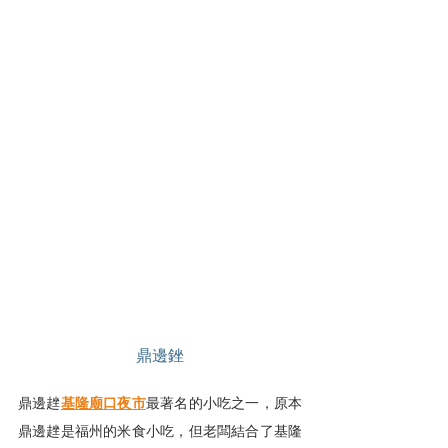
鼎邊銼
鼎邊趖
基隆廟口夜市
最著名的小吃之一，原本
鼎邊趖是福州的米食小吃，但老闆結合了基隆