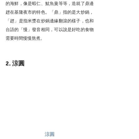
的海鮮，像是蝦仁、魷魚羹等等，造就了鼎邊
趖在
基隆夜市
的特色。「鼎」指的是大炒鍋，
「趖」是指米漿在炒鍋邊緣翻滾的樣子，也和
台語的「慢」發音相同，可以說是好吃的食物
需要時間慢慢熬煮。
2. 涼圓
涼圓