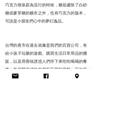
巧克力噴泉蔚為流行的時候，糖葫蘆除了白砂
糖或麥芽糖的糖衣之外，也有巧克力的版本，
可說是小朋友們心中的夢幻逸品。
台灣的夜市在過去就像是我們的百貨公司，有
給小孩子玩樂的遊戲、購買生活日常用品的攤
販，以及用香味誘惑人們停下來吃吃喝喝的餐
車。每個縣市或地方都有不同的樣貌，下次來
到台灣，除了知名的夜市之外，不妨體驗看看
真正道地的夜市文化吧！
瑞典臺灣華語文學習中心除了定期舉辦文化體
驗及語言交換活動以外，也為不同年齡及程度
的學生提供語言課程。秋季學期報名已開始，
歡迎點擊並分享以下連結，了解更詳細的資